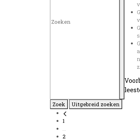
v
G
v
G
s
G
a
n
z
Voor
lees
Zoek
Uitgebreid zoeken
1
...
2