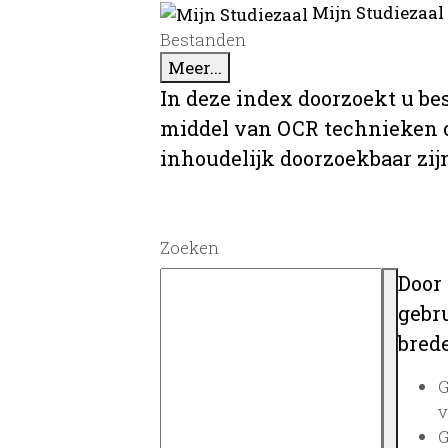
Mijn Studiezaal
Bestanden
Meer...
In deze index doorzoekt u be
middel van OCR technieken o
inhoudelijk doorzoekbaar zij
Zoeken
Door
gebru
brede
G
v
G