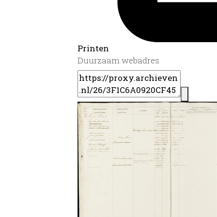
Printen
Duurzaam webadres