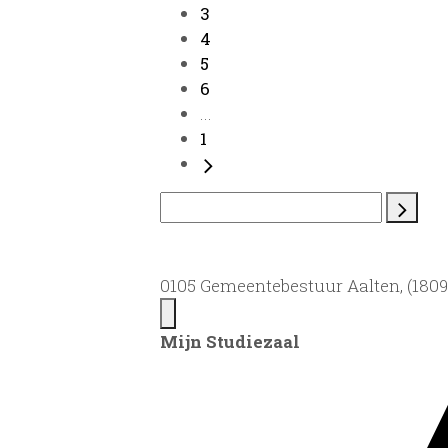
3
4
5
6
...
1
0105 Gemeentebestuur Aalten, (1809)
Mijn Studiezaal