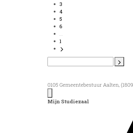
3
4
5
6
...
1
0105 Gemeentebestuur Aalten, (1809)
Mijn Studiezaal