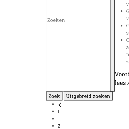
v
G
v
G
s
G
a
n
z
Voor
lees
Zoek
Uitgebreid zoeken
1
...
2