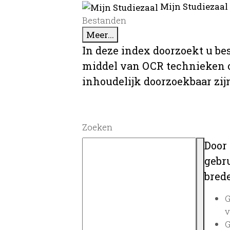
Mijn Studiezaal
Bestanden
Meer...
In deze index doorzoekt u be
middel van OCR technieken o
inhoudelijk doorzoekbaar zij
Zoeken
Door
gebru
brede
G
v
G