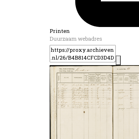
Printen
Duurzaam webadres