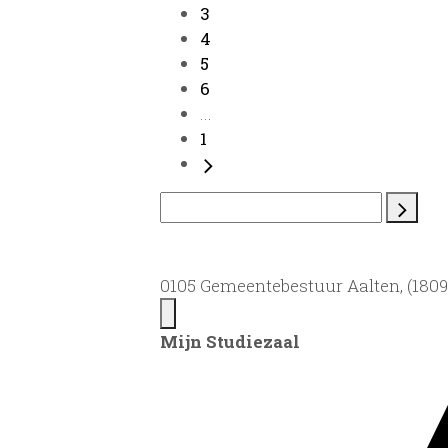
3
4
5
6
...
1
0105 Gemeentebestuur Aalten, (1809)
Mijn Studiezaal