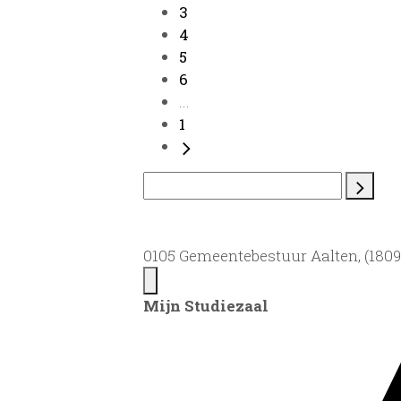
3
4
5
6
...
1
0105 Gemeentebestuur Aalten, (1809)
Mijn Studiezaal