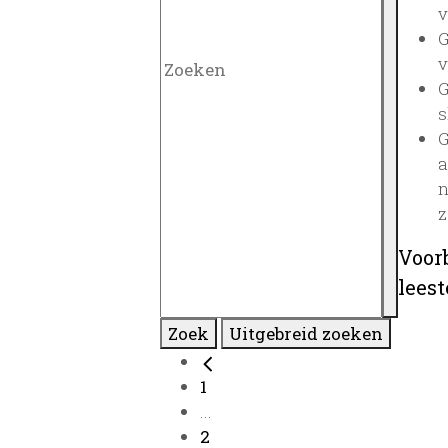
v
G
v
G
s
G
a
n
z
Voor
lees
Zoek
Uitgebreid zoeken
1
...
2