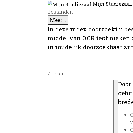
Mijn Studiezaal
Bestanden
Meer...
In deze index doorzoekt u be
middel van OCR technieken o
inhoudelijk doorzoekbaar zij
Zoeken
Door
gebru
brede
G
v
G