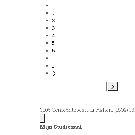
1
...
2
3
4
5
6
...
1
0105 Gemeentebestuur Aalten, (1809) 181
Mijn Studiezaal