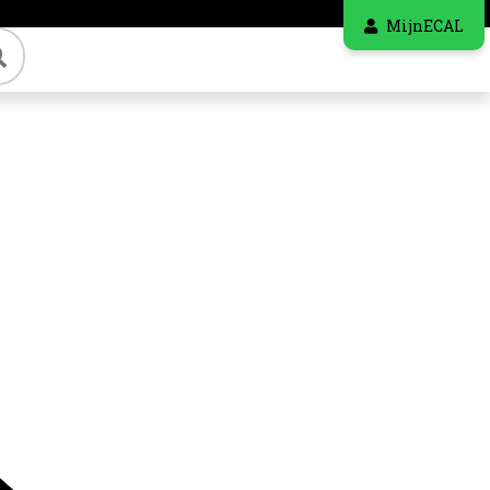
MijnECAL
Zoeken