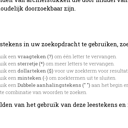
oudelijk doorzoekbaar zijn.
stekens in uw zoekopdracht te gebruiken, zoek
uik een
vraagteken (?)
om één letter te vervangen.
uik een
sterretje (*)
om meer letters te vervangen.
uik een
dollarteken ($)
voor uw zoekterm voor resultaten
uik een
minteken (-)
om zoektermen uit te sluiten.
uik een
Dubbele aanhalingstekens (" ")
aan het begin e
te combinatie van woorden te zoeken.
lden van het gebruik van deze leestekens en