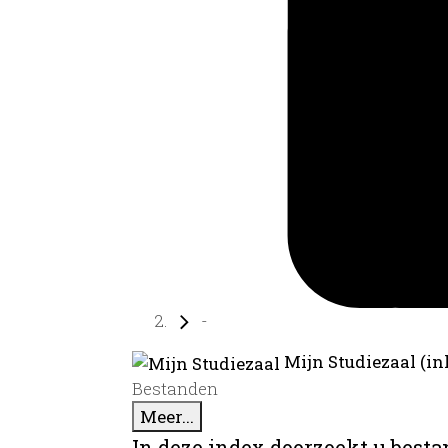
-
Mijn Studiezaal (in
Bestanden
Meer...
In deze index doorzoekt u best