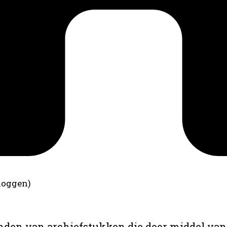
loggen)
anden van archiefstukken die door middel van