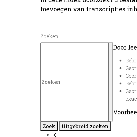
toevoegen van transcripties inh
Zoeken
Door lee
Gebr
Gebr
Gebr
Gebr
Gebr
exac
Voorbee
Zoek
Uitgebreid zoeken