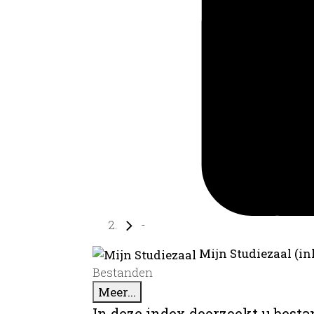
-
Mijn Studiezaal (in
Bestanden
Meer...
In deze index doorzoekt u best