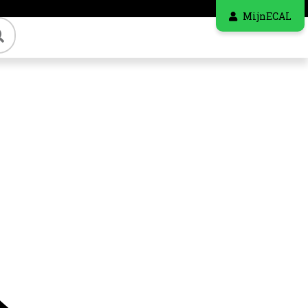
MijnECAL
Zoeken