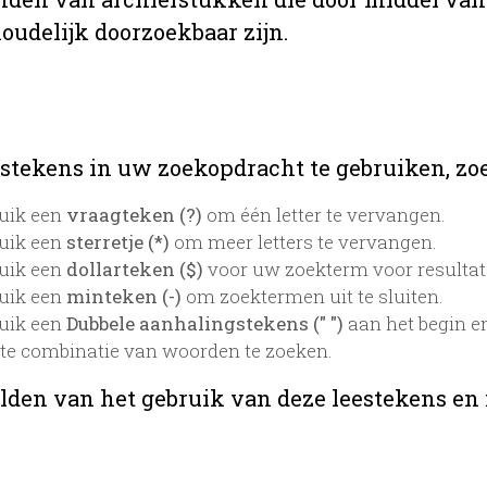
oudelijk doorzoekbaar zijn.
stekens in uw zoekopdracht te gebruiken, zoek
uik een
vraagteken (?)
om één letter te vervangen.
uik een
sterretje (*)
om meer letters te vervangen.
uik een
dollarteken ($)
voor uw zoekterm voor resultaten
uik een
minteken (-)
om zoektermen uit te sluiten.
uik een
Dubbele aanhalingstekens (" ")
aan het begin e
te combinatie van woorden te zoeken.
lden van het gebruik van deze leestekens en