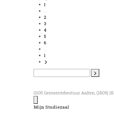
1
...
2
3
4
5
6
...
1
0105 Gemeentebestuur Aalten, (1809) 181
Mijn Studiezaal