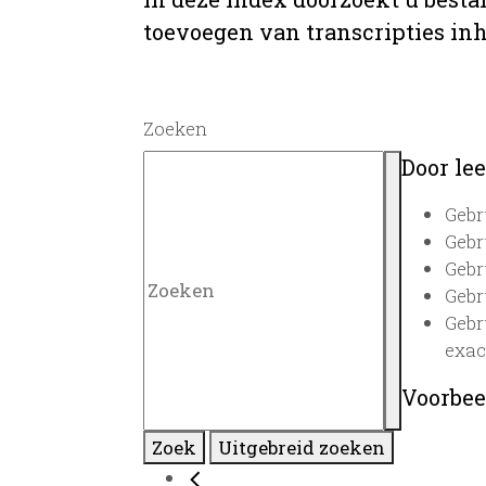
toevoegen van transcripties inh
Zoeken
Door lee
Gebr
Gebr
Gebr
Gebr
Gebr
exac
Voorbee
Zoek
Uitgebreid zoeken