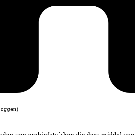
loggen)
anden van archiefstukken die door middel van