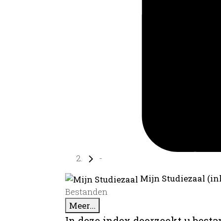
-
Mijn Studiezaal (in
Bestanden
Meer...
In deze index doorzoekt u best