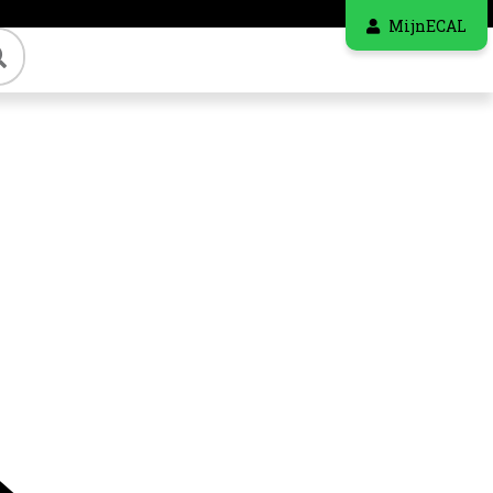
MijnECAL
Zoeken