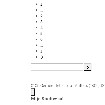
1
...
2
3
4
5
6
...
1
0105 Gemeentebestuur Aalten, (1809) 181
Mijn Studiezaal