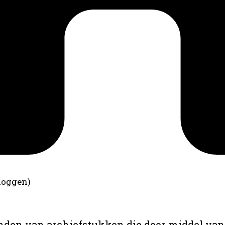
loggen)
anden van archiefstukken die door middel van