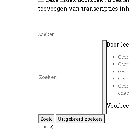
toevoegen van transcripties inh
Zoeken
Door lee
Gebr
Gebr
Gebr
Gebr
Gebr
exac
Voorbee
Zoek
Uitgebreid zoeken