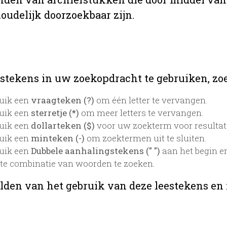
oudelijk doorzoekbaar zijn.
stekens in uw zoekopdracht te gebruiken, zoek
uik een
vraagteken (?)
om één letter te vervangen.
uik een
sterretje (*)
om meer letters te vervangen.
uik een
dollarteken ($)
voor uw zoekterm voor resultaten
uik een
minteken (-)
om zoektermen uit te sluiten.
uik een
Dubbele aanhalingstekens (" ")
aan het begin e
te combinatie van woorden te zoeken.
lden van het gebruik van deze leestekens en