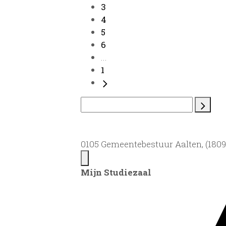
3
4
5
6
...
1
0105 Gemeentebestuur Aalten, (1809)
Mijn Studiezaal