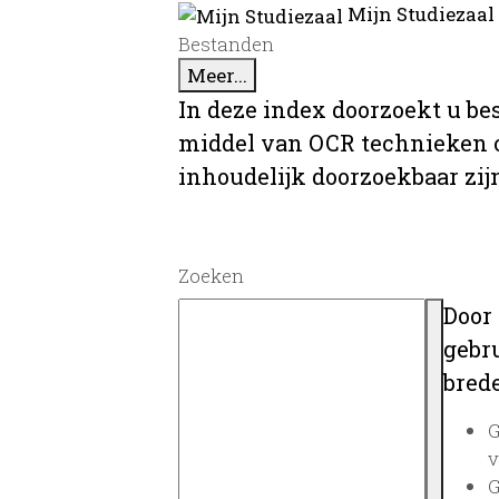
Mijn Studiezaal
Bestanden
Meer...
In deze index doorzoekt u be
middel van OCR technieken o
inhoudelijk doorzoekbaar zij
Zoeken
Door
gebru
brede
G
v
G