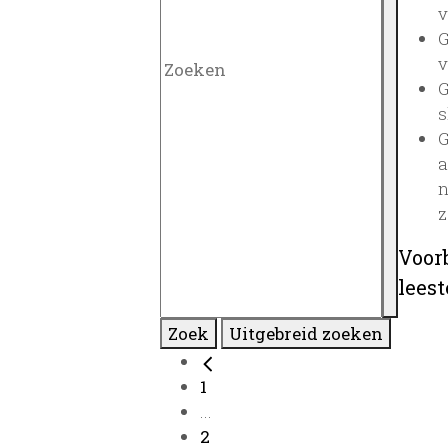
v
G
v
G
s
G
a
n
z
Voor
lees
Zoek
Uitgebreid zoeken
1
...
2