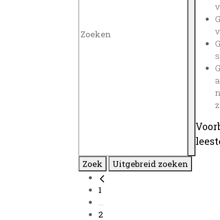
v
G
v
G
s
G
a
n
z
Voor
lees
Zoek
Uitgebreid zoeken
1
...
2