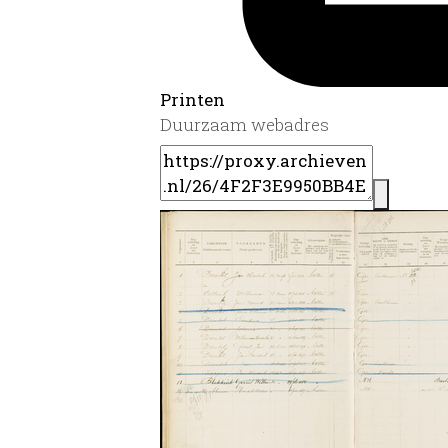
Printen
Duurzaam webadres