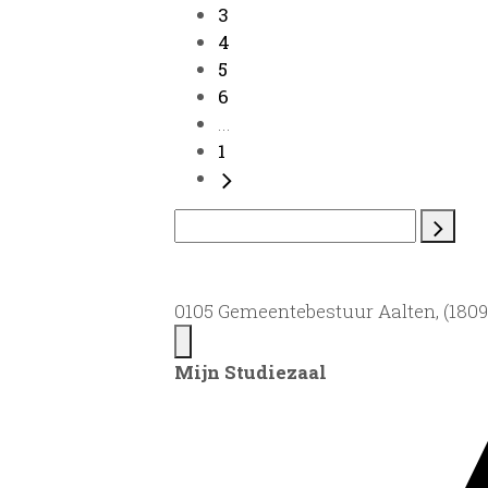
3
4
5
6
...
1
0105 Gemeentebestuur Aalten, (1809)
Mijn Studiezaal