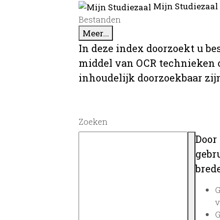
Mijn Studiezaal
Bestanden
Meer...
In deze index doorzoekt u be
middel van OCR technieken o
inhoudelijk doorzoekbaar zij
Zoeken
Door
gebru
brede
G
v
G