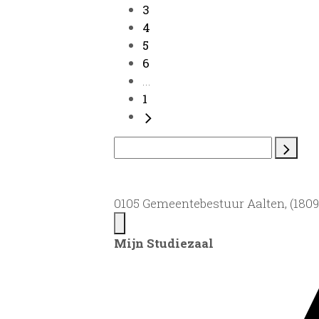
3
4
5
6
...
1
0105 Gemeentebestuur Aalten, (1809)
Mijn Studiezaal