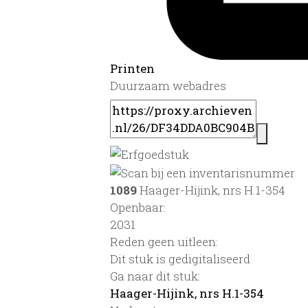
Printen
Duurzaam webadres
1089
Haager-Hijink, nrs H.1-354
Openbaar:
2031
Reden geen uitleen:
Dit stuk is gedigitaliseerd
Ga naar dit stuk:
Haager-Hijink, nrs H.1-354