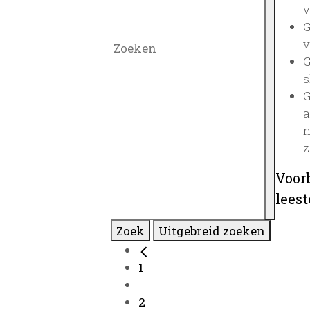
v
G
v
G
s
G
a
n
z
Voor
lees
Zoek
Uitgebreid zoeken
1
...
2