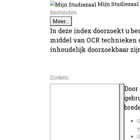
Mijn Studiezaal
Bestanden
Meer...
In deze index doorzoekt u be
middel van OCR technieken o
inhoudelijk doorzoekbaar zij
Zoeken
Door
gebru
brede
G
v
G