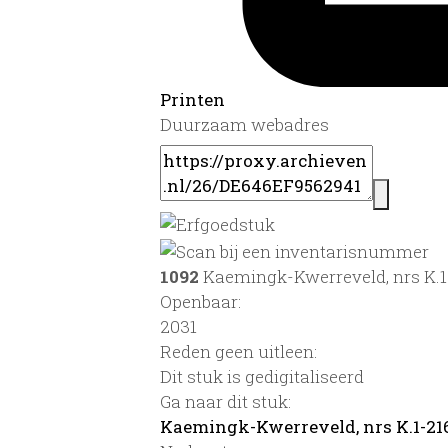
Printen
Duurzaam webadres
1092
Kaemingk-Kwerreveld, nrs K.1
Openbaar:
2031
Reden geen uitleen:
Dit stuk is gedigitaliseerd
Ga naar dit stuk:
Kaemingk-Kwerreveld, nrs K.1-21