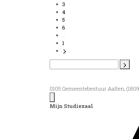
3
4
5
6
...
1
0105 Gemeentebestuur Aalten, (1809)
Mijn Studiezaal