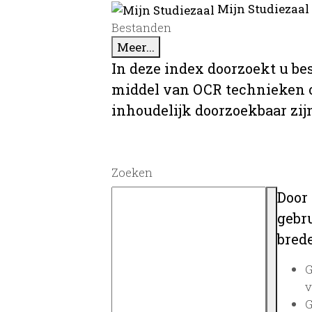
Mijn Studiezaal
Bestanden
Meer...
In deze index doorzoekt u be
middel van OCR technieken o
inhoudelijk doorzoekbaar zij
Zoeken
Door
gebru
brede
G
v
G