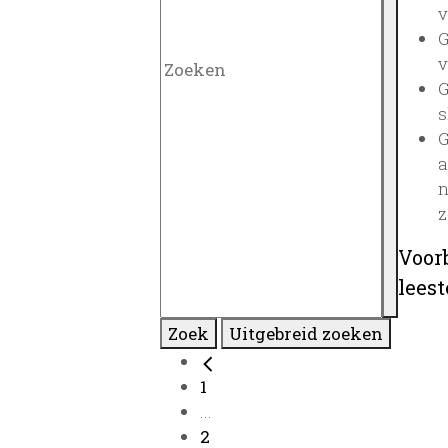
v
G
v
G
s
G
a
n
z
Voor
lees
Zoek
Uitgebreid zoeken
1
...
2