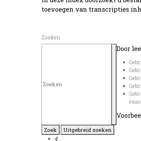
toevoegen van transcripties inh
Zoeken
Door lee
Gebr
Gebr
Gebr
Gebr
Gebr
exac
Voorbee
Zoek
Uitgebreid zoeken