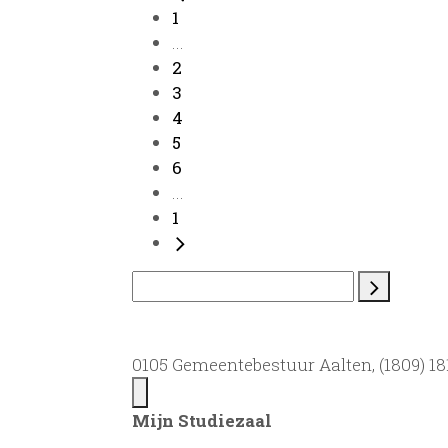
1
...
2
3
4
5
6
...
1
0105 Gemeentebestuur Aalten, (1809) 181
Mijn Studiezaal