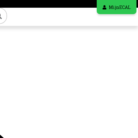
MijnECAL
Zoeken