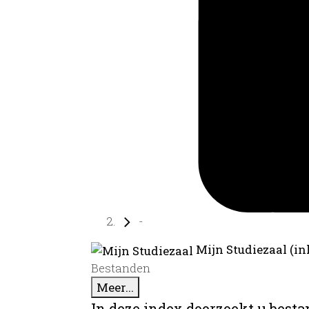
-
Mijn Studiezaal (in
Bestanden
Meer...
In deze index doorzoekt u best