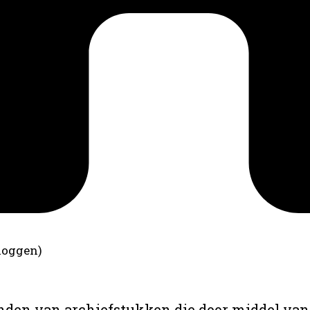
loggen)
anden van archiefstukken die door middel van