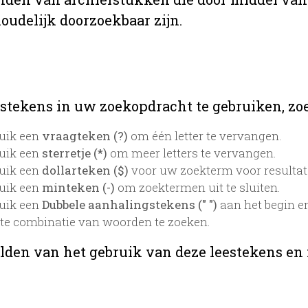
oudelijk doorzoekbaar zijn.
stekens in uw zoekopdracht te gebruiken, zoek
uik een
vraagteken (?)
om één letter te vervangen.
uik een
sterretje (*)
om meer letters te vervangen.
uik een
dollarteken ($)
voor uw zoekterm voor resultaten
uik een
minteken (-)
om zoektermen uit te sluiten.
uik een
Dubbele aanhalingstekens (" ")
aan het begin e
te combinatie van woorden te zoeken.
lden van het gebruik van deze leestekens en