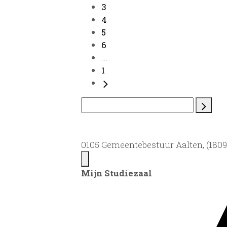
3
4
5
6
...
1
0105 Gemeentebestuur Aalten, (1809)
Mijn Studiezaal