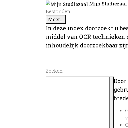
Mijn Studiezaal
Bestanden
Meer...
In deze index doorzoekt u be
middel van OCR technieken o
inhoudelijk doorzoekbaar zij
Zoeken
Door
gebru
brede
G
v
G