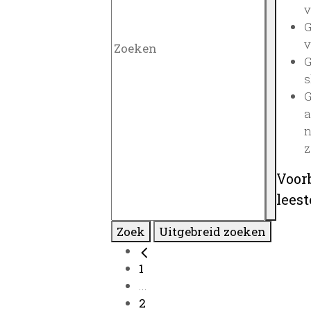
v
G
v
G
s
G
a
n
z
Voor
lees
Zoek
Uitgebreid zoeken
1
...
2