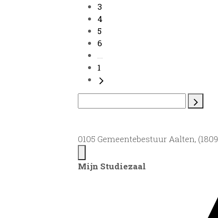
3
4
5
6
...
1
0105 Gemeentebestuur Aalten, (1809)
Mijn Studiezaal