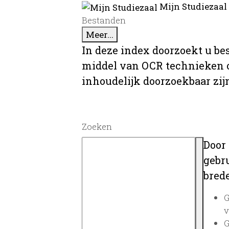
Mijn Studiezaal
Bestanden
Meer...
In deze index doorzoekt u be
middel van OCR technieken o
inhoudelijk doorzoekbaar zij
Zoeken
Door
gebru
brede
G
v
G