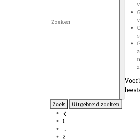
v
G
v
G
s
G
a
n
z
Voor
lees
Zoek
Uitgebreid zoeken
1
...
2