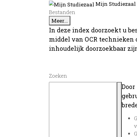
Mijn Studiezaal
Bestanden
Meer...
In deze index doorzoekt u be
middel van OCR technieken o
inhoudelijk doorzoekbaar zij
Zoeken
Door
gebru
brede
G
v
G