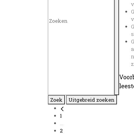
v
G
v
G
s
G
a
n
z
Voor
lees
Zoek
Uitgebreid zoeken
1
...
2