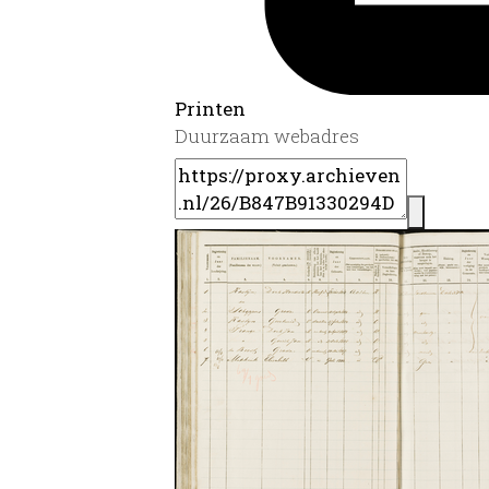
Printen
Duurzaam webadres