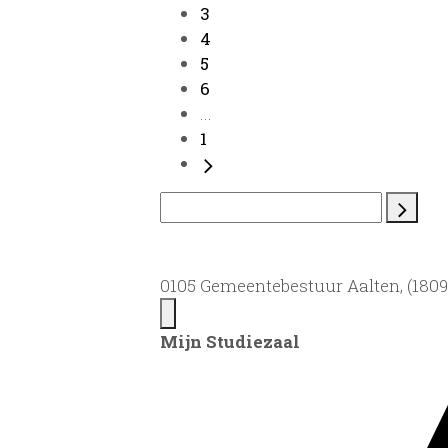
3
4
5
6
...
1
0105 Gemeentebestuur Aalten, (1809)
Mijn Studiezaal