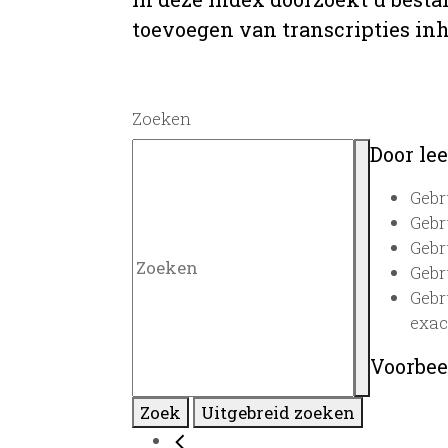
toevoegen van transcripties inh
Zoeken
Door lee
Gebr
Gebr
Gebr
Gebr
Gebr
exac
Voorbee
Zoek
Uitgebreid zoeken