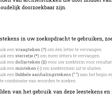
oudelijk doorzoekbaar zijn.
stekens in uw zoekopdracht te gebruiken, zoek
uik een
vraagteken (?)
om één letter te vervangen.
uik een
sterretje (*)
om meer letters te vervangen.
uik een
dollarteken ($)
voor uw zoekterm voor resultaten
uik een
minteken (-)
om zoektermen uit te sluiten.
uik een
Dubbele aanhalingstekens (" ")
aan het begin e
te combinatie van woorden te zoeken.
lden van het gebruik van deze leestekens en