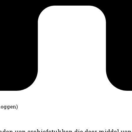
loggen)
anden van archiefstukken die door middel van