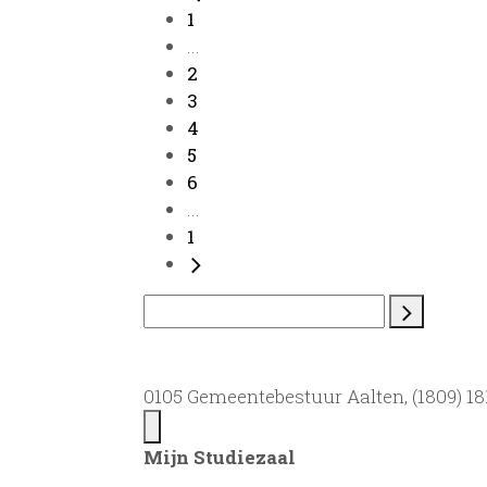
1
...
2
3
4
5
6
...
1
0105 Gemeentebestuur Aalten, (1809) 181
Mijn Studiezaal