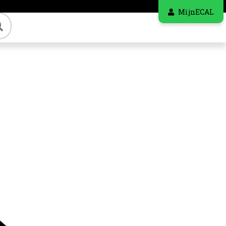
MijnECAL
Zoeken