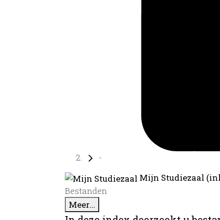
-
Mijn Studiezaal (in
Bestanden
Meer...
In deze index doorzoekt u best