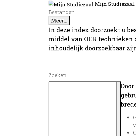
Mijn Studiezaal
Bestanden
Meer...
In deze index doorzoekt u be
middel van OCR technieken o
inhoudelijk doorzoekbaar zij
Zoeken
Door
gebru
brede
G
v
G