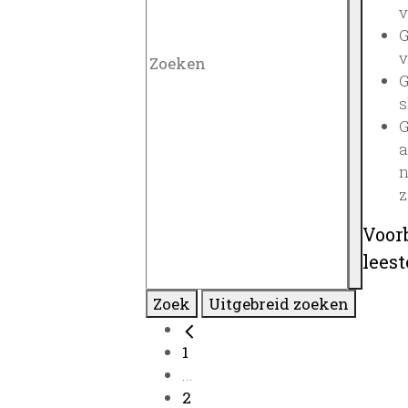
v
G
v
G
s
G
a
n
z
Voor
lees
Zoek
Uitgebreid zoeken
1
...
2