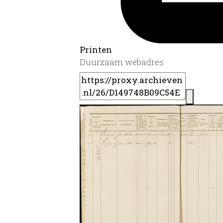
Printen
Duurzaam webadres