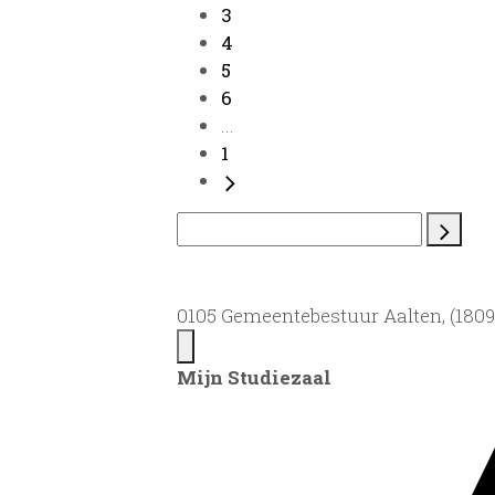
3
4
5
6
...
1
0105 Gemeentebestuur Aalten, (1809)
Mijn Studiezaal