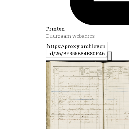
Printen
Duurzaam webadres