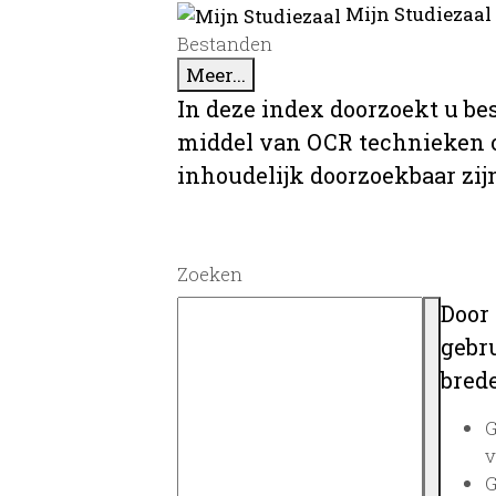
Mijn Studiezaal
Bestanden
Meer...
In deze index doorzoekt u be
middel van OCR technieken o
inhoudelijk doorzoekbaar zij
Zoeken
Door
gebru
brede
G
v
G