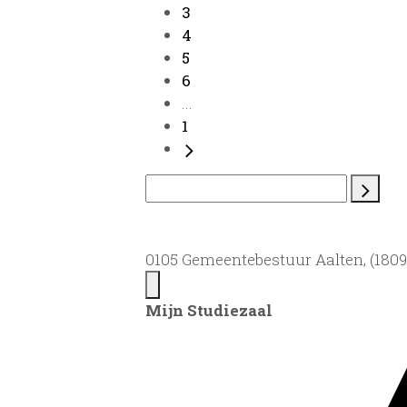
3
4
5
6
...
1
0105 Gemeentebestuur Aalten, (1809)
Mijn Studiezaal