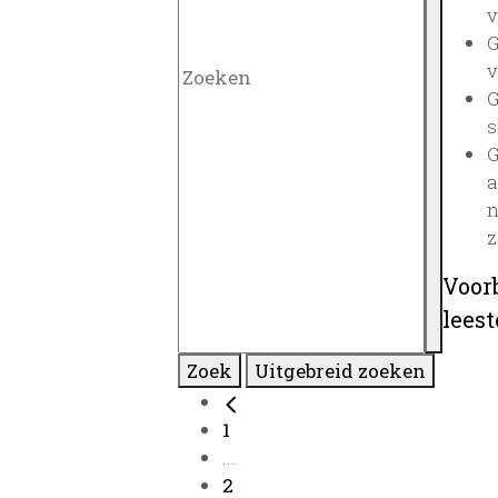
v
G
v
G
s
G
a
n
z
Voor
lees
Zoek
Uitgebreid zoeken
1
...
2