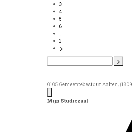
3
4
5
6
...
1
0105 Gemeentebestuur Aalten, (1809)
Mijn Studiezaal