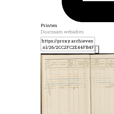
Printen
Duurzaam webadres