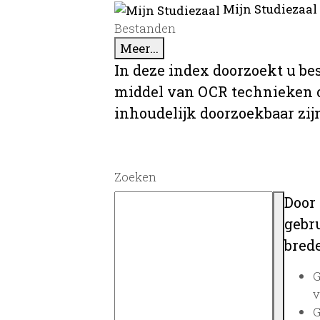
Mijn Studiezaal
Bestanden
Meer...
In deze index doorzoekt u be
middel van OCR technieken o
inhoudelijk doorzoekbaar zij
Zoeken
Door
gebru
brede
G
v
G