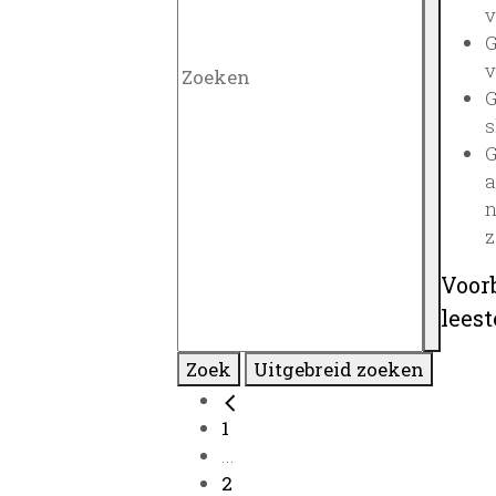
v
G
v
G
s
G
a
n
z
Voor
lees
Zoek
Uitgebreid zoeken
1
...
2