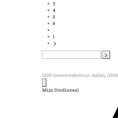
3
4
5
6
...
1
0105 Gemeentebestuur Aalten, (1809)
Mijn Studiezaal