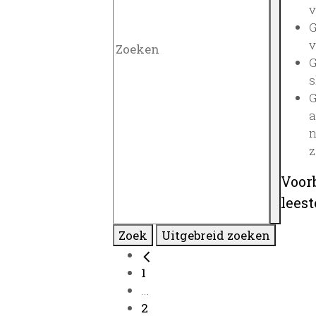
v
G
v
G
s
G
a
n
z
Voor
lees
Zoek
Uitgebreid zoeken
1
...
2