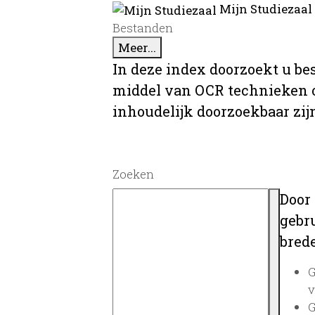
Mijn Studiezaal
Bestanden
Meer...
In deze index doorzoekt u be
middel van OCR technieken o
inhoudelijk doorzoekbaar zij
Zoeken
Door
gebru
brede
G
v
G