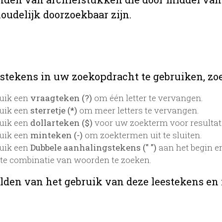
oudelijk doorzoekbaar zijn.
stekens in uw zoekopdracht te gebruiken, zoek
uik een
vraagteken (?)
om één letter te vervangen.
uik een
sterretje (*)
om meer letters te vervangen.
uik een
dollarteken ($)
voor uw zoekterm voor resultaten
uik een
minteken (-)
om zoektermen uit te sluiten.
uik een
Dubbele aanhalingstekens (" ")
aan het begin e
te combinatie van woorden te zoeken.
lden van het gebruik van deze leestekens en