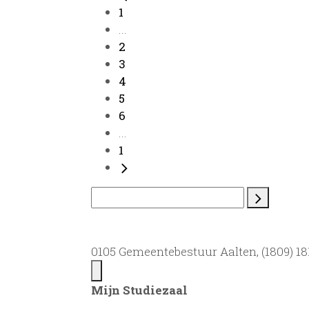
1
...
2
3
4
5
6
...
1
0105 Gemeentebestuur Aalten, (1809) 181
Mijn Studiezaal