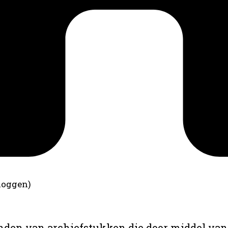
loggen)
anden van archiefstukken die door middel van