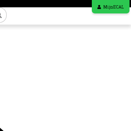
MijnECAL
Zoeken