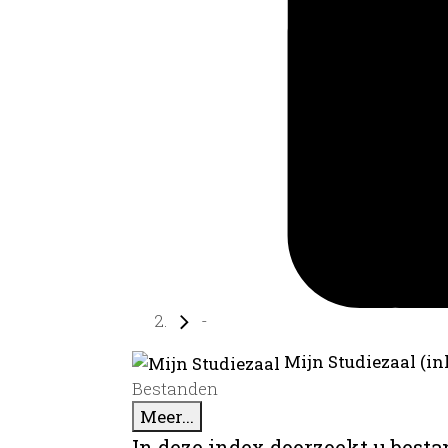
-
Mijn Studiezaal (in
Bestanden
Meer...
In deze index doorzoekt u best