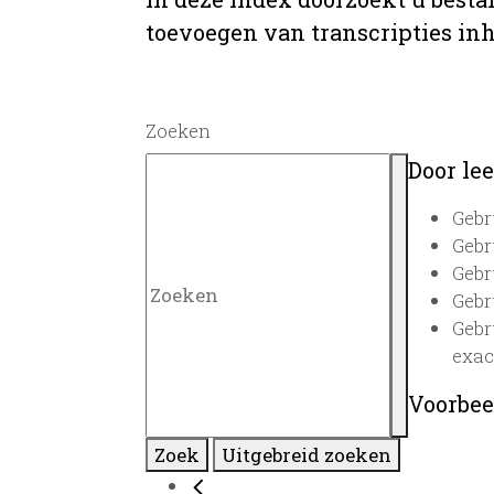
toevoegen van transcripties inh
Zoeken
Door lee
Gebr
Gebr
Gebr
Gebr
Gebr
exac
Voorbee
Zoek
Uitgebreid zoeken