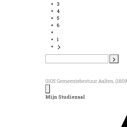
3
4
5
6
...
1
0105 Gemeentebestuur Aalten, (1809)
Mijn Studiezaal