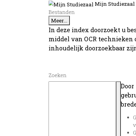
Mijn Studiezaal
Bestanden
Meer...
In deze index doorzoekt u be
middel van OCR technieken o
inhoudelijk doorzoekbaar zij
Zoeken
Door
gebru
brede
G
v
G