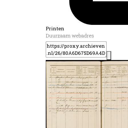
Printen
Duurzaam webadres