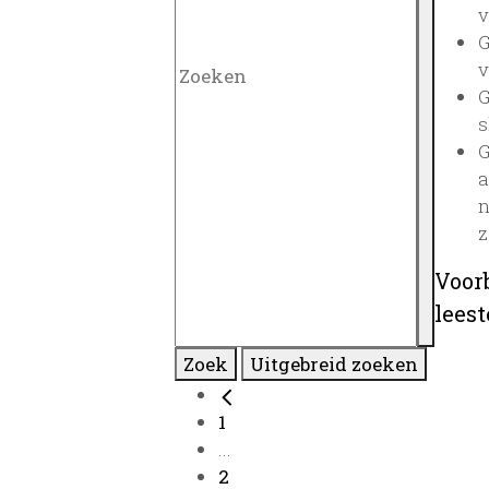
v
G
v
G
s
G
a
n
z
Voor
lees
Zoek
Uitgebreid zoeken
1
...
2