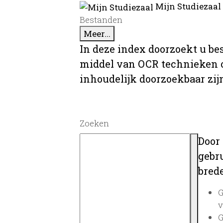
Mijn Studiezaal
Bestanden
Meer...
In deze index doorzoekt u be
middel van OCR technieken o
inhoudelijk doorzoekbaar zij
Zoeken
Door
gebru
brede
G
v
G