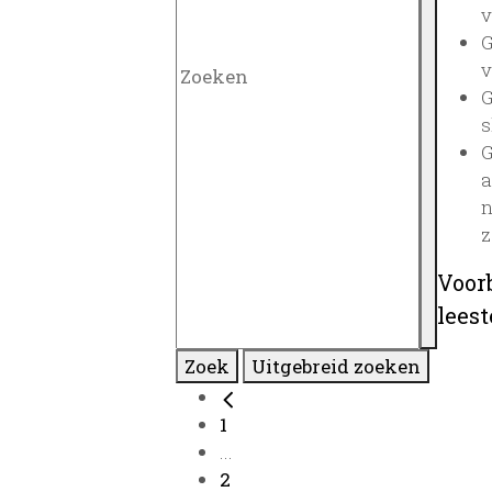
v
G
v
G
s
G
a
n
z
Voor
lees
Zoek
Uitgebreid zoeken
1
...
2