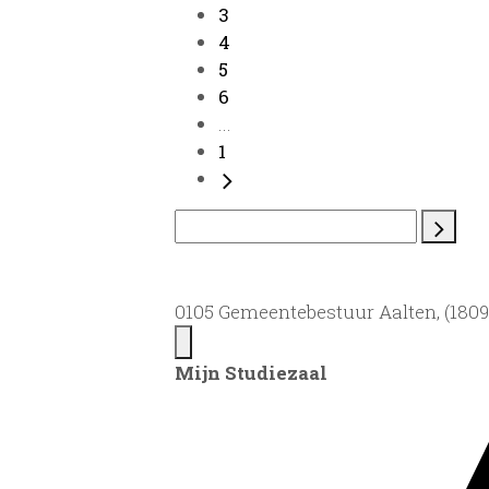
3
4
5
6
...
1
0105 Gemeentebestuur Aalten, (1809)
Mijn Studiezaal