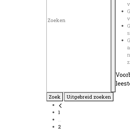
v
G
v
G
s
G
a
n
z
Voor
lees
Zoek
Uitgebreid zoeken
1
...
2