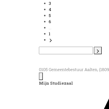
3
4
5
6
...
1
0105 Gemeentebestuur Aalten, (1809)
Mijn Studiezaal