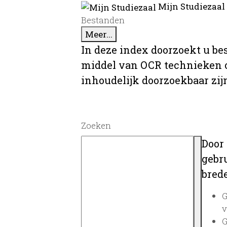
Mijn Studiezaal
Bestanden
Meer...
In deze index doorzoekt u be
middel van OCR technieken o
inhoudelijk doorzoekbaar zij
Zoeken
Door
gebru
brede
G
v
G