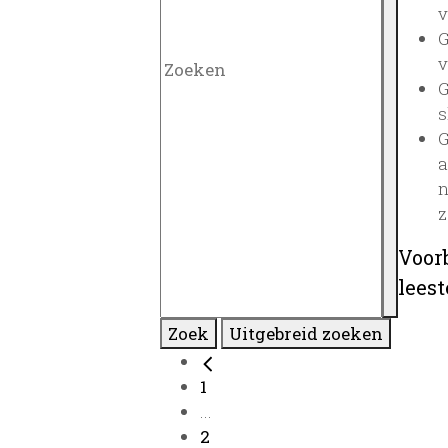
v
G
v
G
s
G
a
n
z
Voor
lees
Zoek
Uitgebreid zoeken
1
...
2