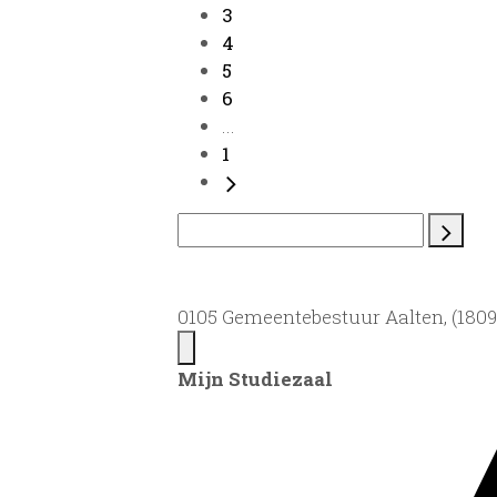
3
4
5
6
...
1
0105 Gemeentebestuur Aalten, (1809)
Mijn Studiezaal