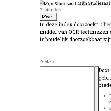
Mijn Studiezaal
Bestanden
Meer...
In deze index doorzoekt u be
middel van OCR technieken o
inhoudelijk doorzoekbaar zij
Zoeken
Door
gebru
brede
G
v
G