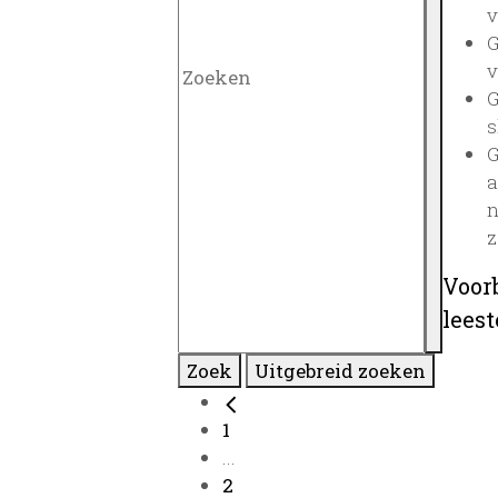
v
G
v
G
s
G
a
n
z
Voor
lees
Zoek
Uitgebreid zoeken
1
...
2