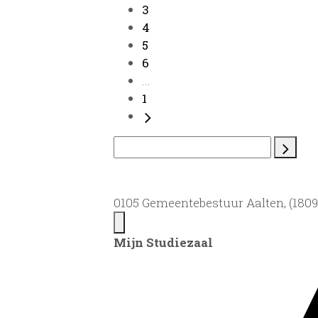
3
4
5
6
...
1
0105 Gemeentebestuur Aalten, (1809)
Mijn Studiezaal