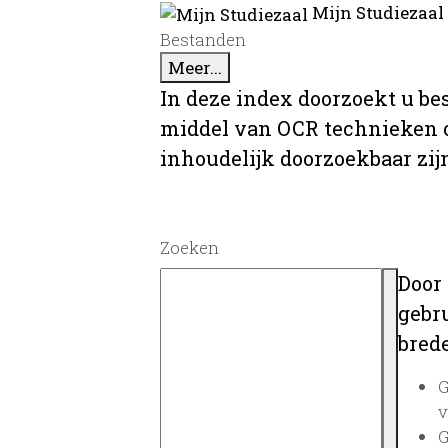
Mijn Studiezaal
Bestanden
Meer...
In deze index doorzoekt u be
middel van OCR technieken o
inhoudelijk doorzoekbaar zij
Zoeken
Door
gebru
brede
G
v
G