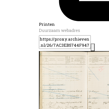
Printen
Duurzaam webadres