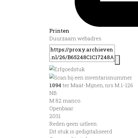
Printen
Duurzaam webadres
1094
ter Maat-Mijnen, nrs M.1-126
NB
:
M.82 manco.
Openbaar:
2031
Reden geen uitleen:
Dit stuk is gedigitaliseerd