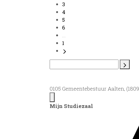
3
4
5
6
...
1
0105 Gemeentebestuur Aalten, (1809)
Mijn Studiezaal