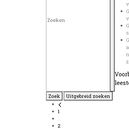
v
G
v
G
s
G
a
n
z
Voor
lees
Zoek
Uitgebreid zoeken
1
...
2