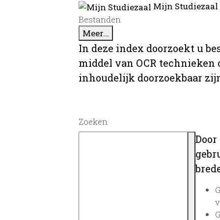
Mijn Studiezaal
Bestanden
Meer...
In deze index doorzoekt u be
middel van OCR technieken o
inhoudelijk doorzoekbaar zij
Zoeken
Door
gebru
brede
G
v
G