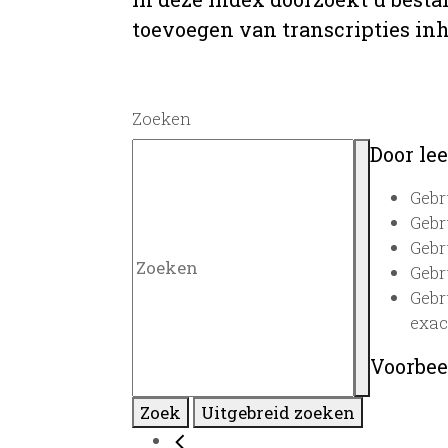
toevoegen van transcripties inh
Zoeken
Door lee
Gebr
Gebr
Gebr
Gebr
Gebr
exac
Voorbee
Zoek
Uitgebreid zoeken