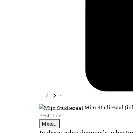
-
Mijn Studiezaal (in
Bestanden
Meer...
In deze index doorzoekt u best