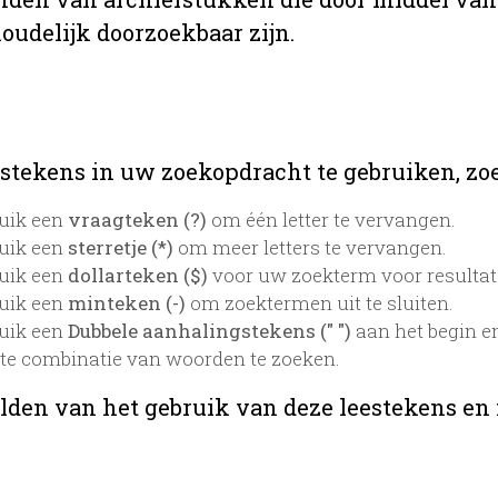
oudelijk doorzoekbaar zijn.
stekens in uw zoekopdracht te gebruiken, zoek
uik een
vraagteken (?)
om één letter te vervangen.
uik een
sterretje (*)
om meer letters te vervangen.
uik een
dollarteken ($)
voor uw zoekterm voor resultaten
uik een
minteken (-)
om zoektermen uit te sluiten.
uik een
Dubbele aanhalingstekens (" ")
aan het begin e
te combinatie van woorden te zoeken.
lden van het gebruik van deze leestekens en