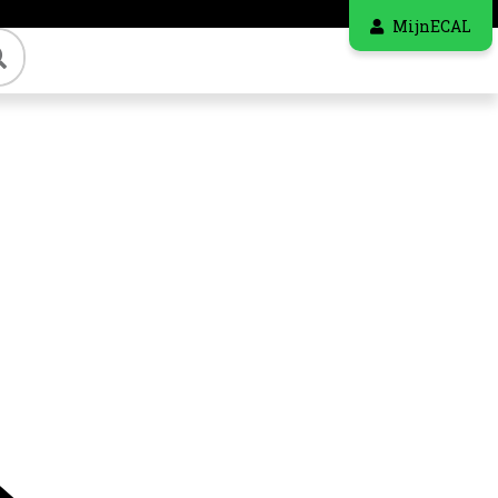
MijnECAL
Zoeken