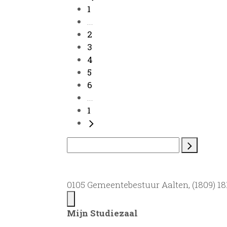
1
...
2
3
4
5
6
...
1
0105 Gemeentebestuur Aalten, (1809) 181
Mijn Studiezaal