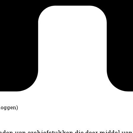
loggen)
anden van archiefstukken die door middel van