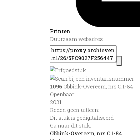
Printen
Duurzaam webadres
1096
Obbink-Overeem, nrs O.1-84
Openbaar:
2031
Reden geen uitleen:
Dit stuk is gedigitaliseerd
Ga naar dit stuk:
Obbink-Overeem, nrs O.1-84