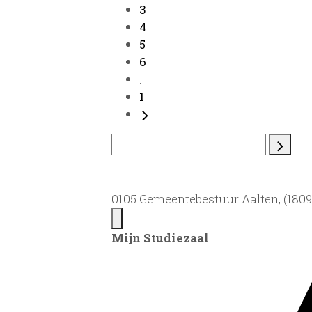
3
4
5
6
...
1
0105 Gemeentebestuur Aalten, (1809)
Mijn Studiezaal