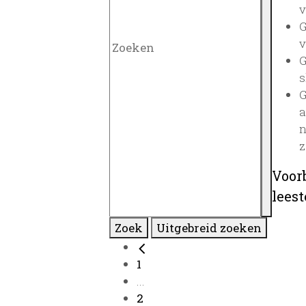
v
G
v
G
s
G
a
n
z
Voor
lees
Zoek
Uitgebreid zoeken
1
...
2