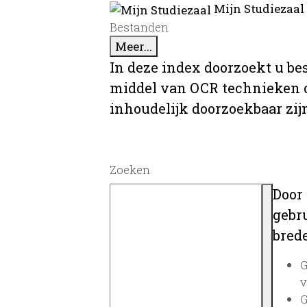
Mijn Studiezaal
Bestanden
Meer...
In deze index doorzoekt u be
middel van OCR technieken o
inhoudelijk doorzoekbaar zij
Zoeken
Door
gebru
brede
G
v
G