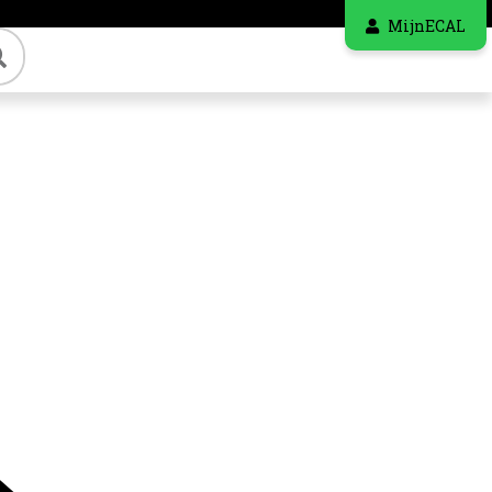
MijnECAL
Zoeken