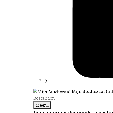
-
Mijn Studiezaal (in
Bestanden
Meer...
In deze index doorzoekt u best