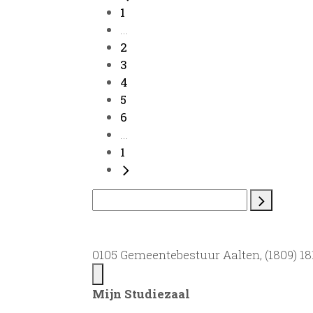
1
...
2
3
4
5
6
...
1
0105 Gemeentebestuur Aalten, (1809) 181
Mijn Studiezaal