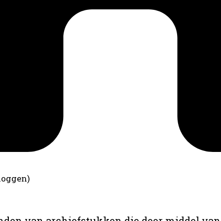
loggen)
anden van archiefstukken die door middel van