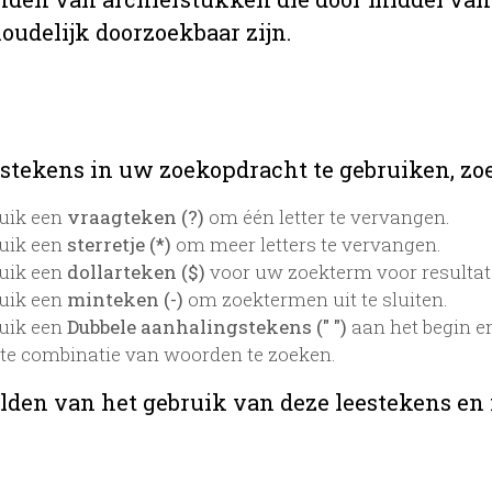
oudelijk doorzoekbaar zijn.
stekens in uw zoekopdracht te gebruiken, zoek
uik een
vraagteken (?)
om één letter te vervangen.
uik een
sterretje (*)
om meer letters te vervangen.
uik een
dollarteken ($)
voor uw zoekterm voor resultaten
uik een
minteken (-)
om zoektermen uit te sluiten.
uik een
Dubbele aanhalingstekens (" ")
aan het begin e
te combinatie van woorden te zoeken.
lden van het gebruik van deze leestekens en