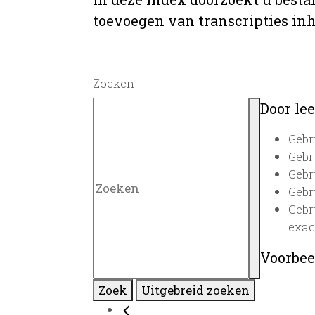
toevoegen van transcripties inh
Zoeken
Door lee
Gebr
Gebr
Gebr
Gebr
Gebr
exac
Voorbee
Zoek
Uitgebreid zoeken