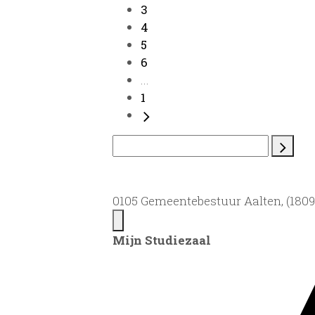
3
4
5
6
...
1
0105 Gemeentebestuur Aalten, (1809)
Mijn Studiezaal