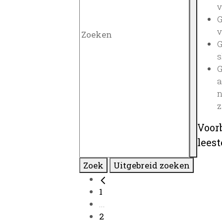
v
G
v
G
s
G
a
n
z
Voor
lees
Zoek
Uitgebreid zoeken
1
...
2