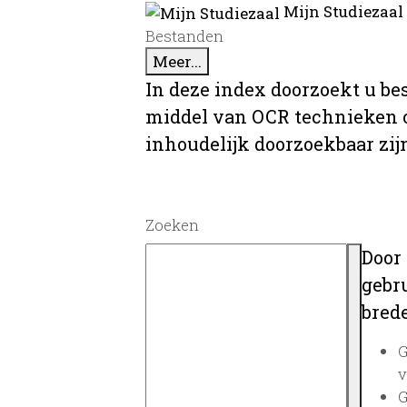
Mijn Studiezaal
Bestanden
Meer...
In deze index doorzoekt u be
middel van OCR technieken o
inhoudelijk doorzoekbaar zij
Zoeken
Door
gebru
brede
G
v
G