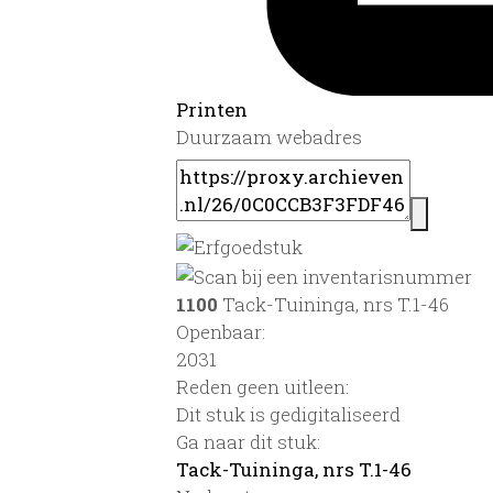
Printen
Duurzaam webadres
1100
Tack-Tuininga, nrs T.1-46
Openbaar:
2031
Reden geen uitleen:
Dit stuk is gedigitaliseerd
Ga naar dit stuk:
Tack-Tuininga, nrs T.1-46