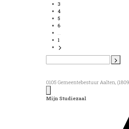
3
4
5
6
...
1
0105 Gemeentebestuur Aalten, (1809)
Mijn Studiezaal