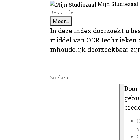
Mijn Studiezaal
Bestanden
Meer...
In deze index doorzoekt u be
middel van OCR technieken o
inhoudelijk doorzoekbaar zij
Zoeken
Door
gebru
brede
G
v
G