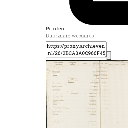
Printen
Duurzaam webadres