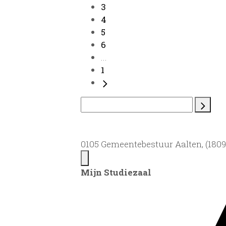
3
4
5
6
...
1
0105 Gemeentebestuur Aalten, (1809)
Mijn Studiezaal