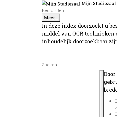
Mijn Studiezaal
Bestanden
Meer...
In deze index doorzoekt u be
middel van OCR technieken o
inhoudelijk doorzoekbaar zij
Zoeken
Door
gebru
brede
G
v
G