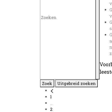
v
G
v
G
s
G
a
n
z
Voor
lees
Zoek
Uitgebreid zoeken
1
...
2