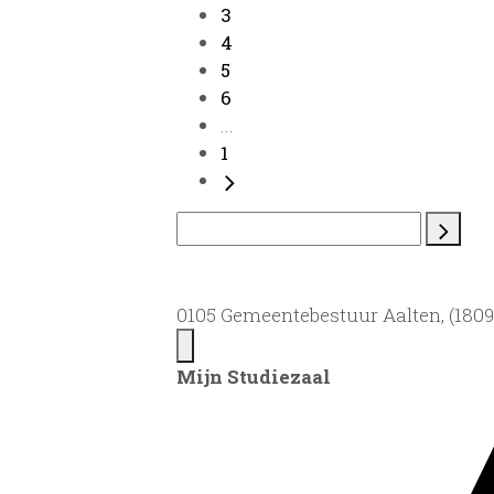
3
4
5
6
...
1
0105 Gemeentebestuur Aalten, (1809)
Mijn Studiezaal