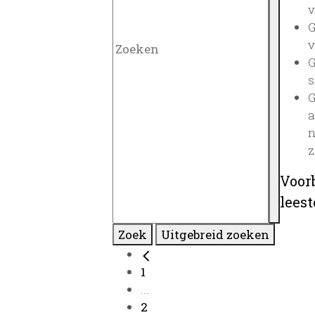
v
G
v
G
s
G
a
n
z
Voor
lees
Zoek
Uitgebreid zoeken
1
...
2