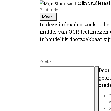
Mijn Studiezaal
Bestanden
Meer...
In deze index doorzoekt u be
middel van OCR technieken o
inhoudelijk doorzoekbaar zij
Zoeken
Door
gebru
brede
G
v
G