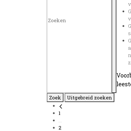
v
G
v
G
s
G
a
n
z
Voor
lees
Zoek
Uitgebreid zoeken
1
...
2