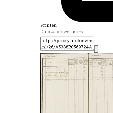
Printen
Duurzaam webadres