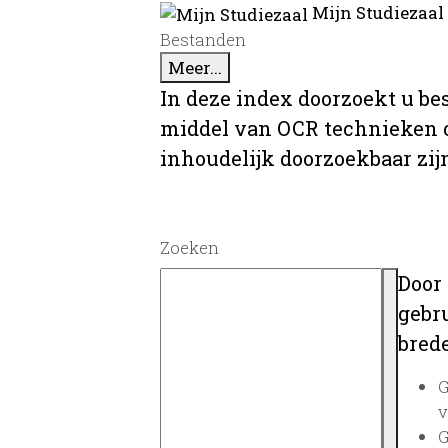
Mijn Studiezaal
Bestanden
Meer...
In deze index doorzoekt u be
middel van OCR technieken o
inhoudelijk doorzoekbaar zij
Zoeken
Door
gebru
brede
G
v
G