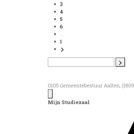
3
4
5
6
...
1
0105 Gemeentebestuur Aalten, (1809)
Mijn Studiezaal