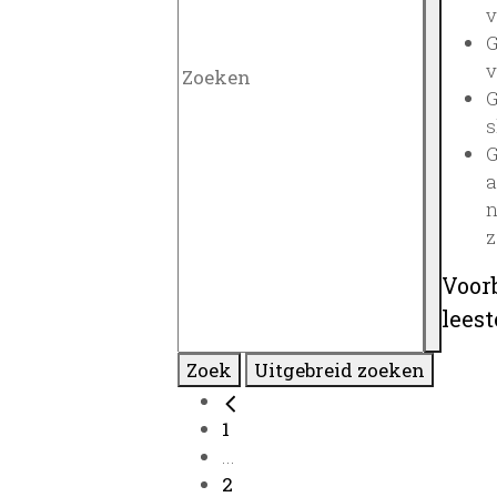
v
G
v
G
s
G
a
n
z
Voor
lees
Zoek
Uitgebreid zoeken
1
...
2