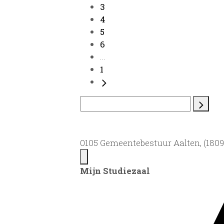
3
4
5
6
...
1
0105 Gemeentebestuur Aalten, (1809)
Mijn Studiezaal