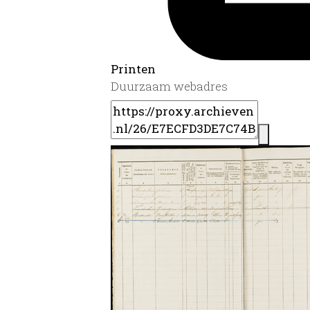
Printen
Duurzaam webadres