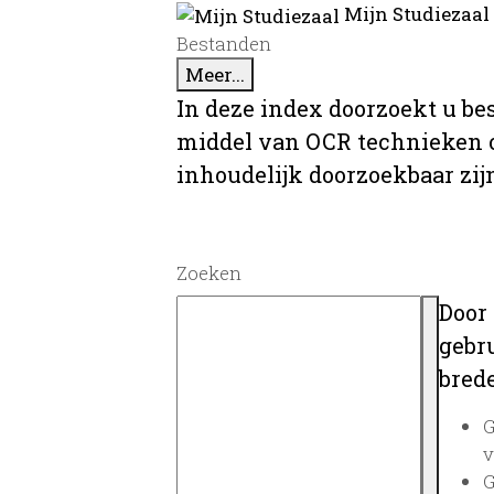
Mijn Studiezaal
Bestanden
Meer...
In deze index doorzoekt u be
middel van OCR technieken o
inhoudelijk doorzoekbaar zij
Zoeken
Door
gebru
brede
G
v
G