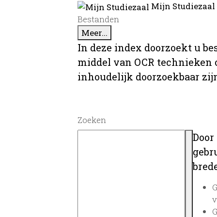
Mijn Studiezaal
Bestanden
Meer...
In deze index doorzoekt u be
middel van OCR technieken o
inhoudelijk doorzoekbaar zij
Zoeken
Door
gebru
brede
G
v
G