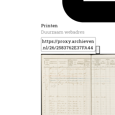
Printen
Duurzaam webadres