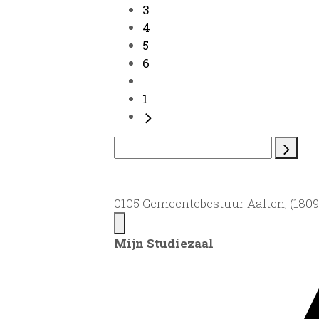
3
4
5
6
...
1
0105 Gemeentebestuur Aalten, (1809)
Mijn Studiezaal