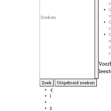
v
G
v
G
s
G
a
n
z
Voor
lees
Zoek
Uitgebreid zoeken
1
...
2