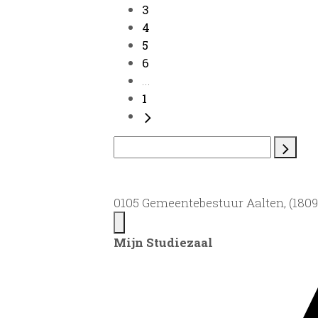
3
4
5
6
...
1
0105 Gemeentebestuur Aalten, (1809)
Mijn Studiezaal