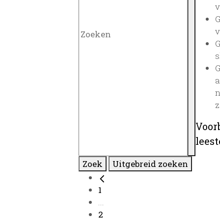
v
G
v
G
s
G
a
n
z
Voor
lees
Zoek
Uitgebreid zoeken
1
...
2