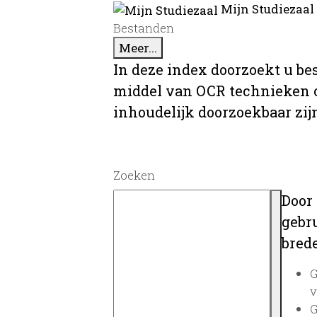
Mijn Studiezaal
Bestanden
Meer...
In deze index doorzoekt u be
middel van OCR technieken o
inhoudelijk doorzoekbaar zij
Zoeken
Door
gebru
brede
G
v
G