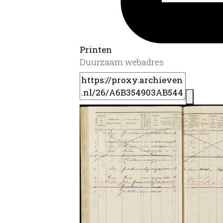
Printen
Duurzaam webadres