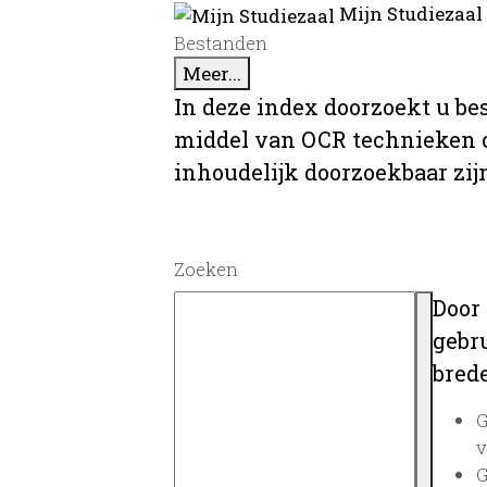
Mijn Studiezaal
Bestanden
Meer...
In deze index doorzoekt u be
middel van OCR technieken o
inhoudelijk doorzoekbaar zij
Zoeken
Door
gebru
brede
G
v
G