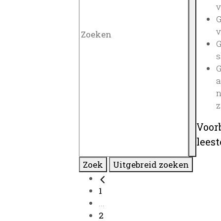
v
G
v
G
s
G
a
n
z
Voor
lees
Zoek
Uitgebreid zoeken
1
...
2