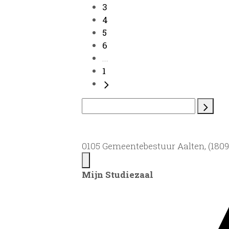
3
4
5
6
...
1
0105 Gemeentebestuur Aalten, (1809)
Mijn Studiezaal