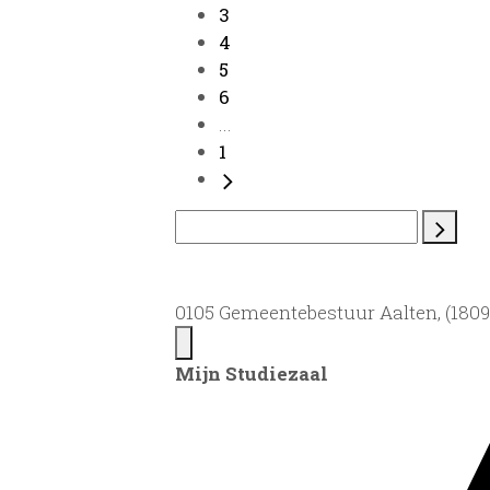
3
4
5
6
...
1
0105 Gemeentebestuur Aalten, (1809)
Mijn Studiezaal