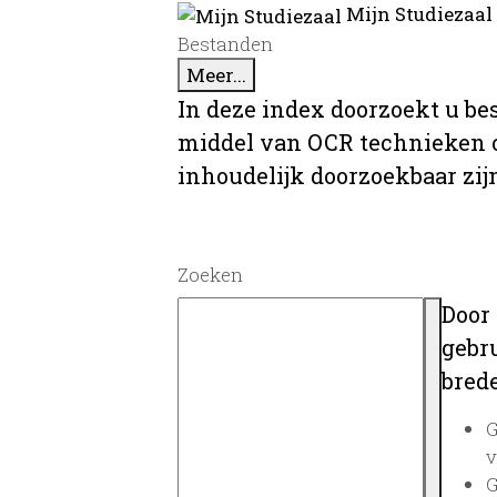
Mijn Studiezaal
Bestanden
Meer...
In deze index doorzoekt u be
middel van OCR technieken o
inhoudelijk doorzoekbaar zij
Zoeken
Door
gebru
brede
G
v
G