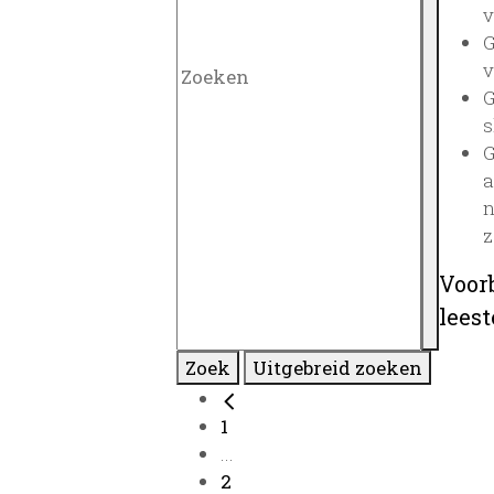
v
G
v
G
s
G
a
n
z
Voor
lees
Zoek
Uitgebreid zoeken
1
...
2