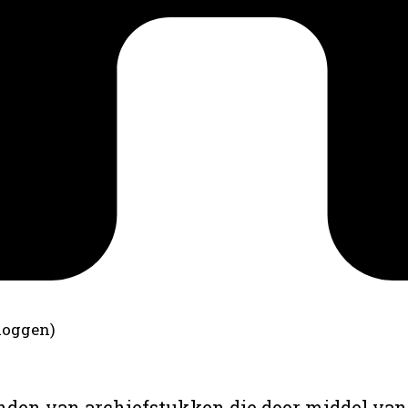
loggen)
anden van archiefstukken die door middel van