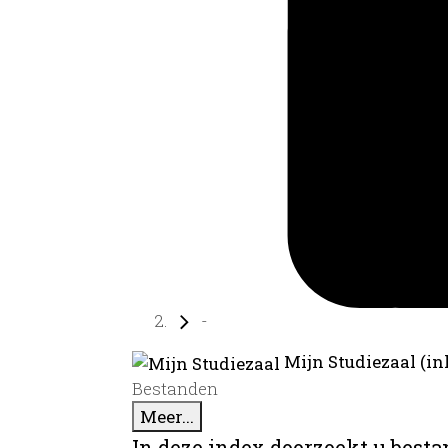
-
Mijn Studiezaal (in
Bestanden
Meer...
In deze index doorzoekt u best