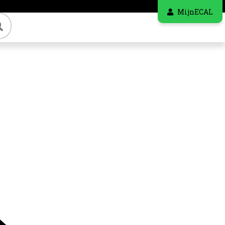
MijnECAL
Zoeken