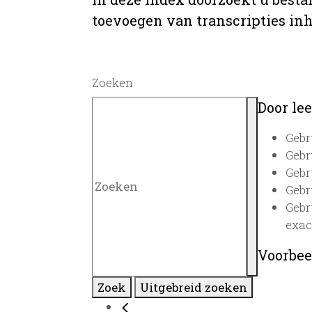
toevoegen van transcripties inh
Zoeken
Door lee
Gebr
Gebr
Gebr
Gebr
Gebr
exac
Voorbee
Zoek
Uitgebreid zoeken