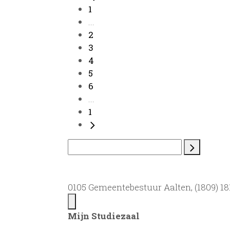
1
...
2
3
4
5
6
...
1
0105 Gemeentebestuur Aalten, (1809) 181
Mijn Studiezaal