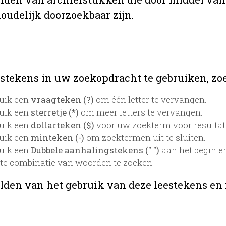
oudelijk doorzoekbaar zijn.
stekens in uw zoekopdracht te gebruiken, zoek
uik een
vraagteken (?)
om één letter te vervangen.
uik een
sterretje (*)
om meer letters te vervangen.
uik een
dollarteken ($)
voor uw zoekterm voor resultaten
uik een
minteken (-)
om zoektermen uit te sluiten.
uik een
Dubbele aanhalingstekens (" ")
aan het begin e
te combinatie van woorden te zoeken.
lden van het gebruik van deze leestekens en