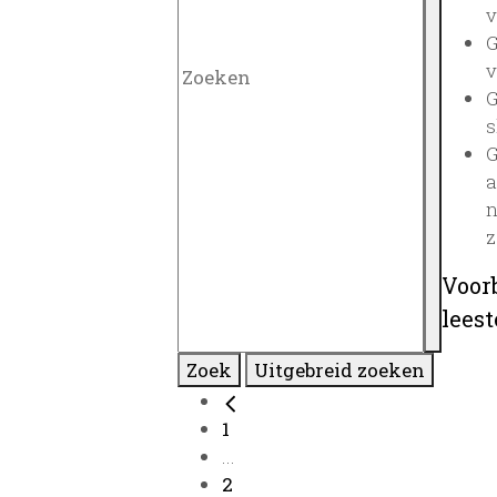
v
G
v
G
s
G
a
n
z
Voor
lees
Zoek
Uitgebreid zoeken
1
...
2