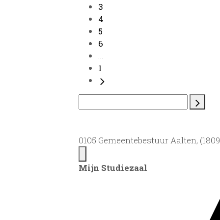
3
4
5
6
...
1
0105 Gemeentebestuur Aalten, (1809)
Mijn Studiezaal