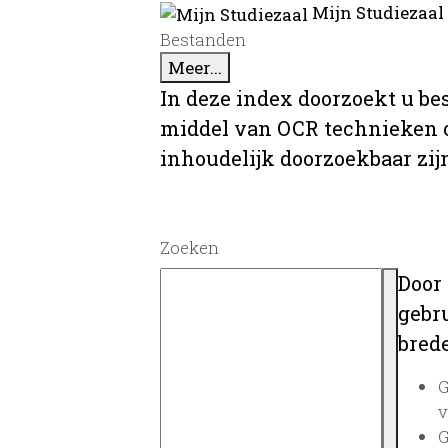
Mijn Studiezaal
Bestanden
Meer...
In deze index doorzoekt u be
middel van OCR technieken o
inhoudelijk doorzoekbaar zij
Zoeken
Door
gebru
brede
G
v
G