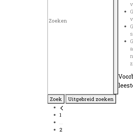
v
G
v
G
s
G
a
n
z
Voor
lees
Zoek
Uitgebreid zoeken
1
...
2