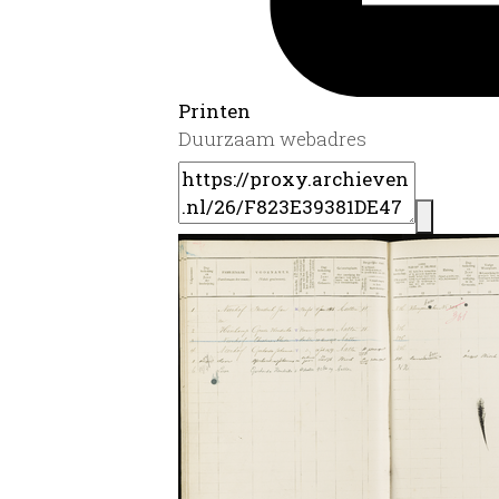
Printen
Duurzaam webadres