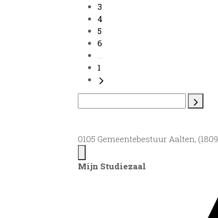
3
4
5
6
...
1
0105 Gemeentebestuur Aalten, (1809)
Mijn Studiezaal