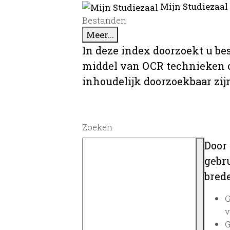
Mijn Studiezaal
Bestanden
Meer...
In deze index doorzoekt u be
middel van OCR technieken o
inhoudelijk doorzoekbaar zij
Zoeken
Door
gebru
brede
G
v
G