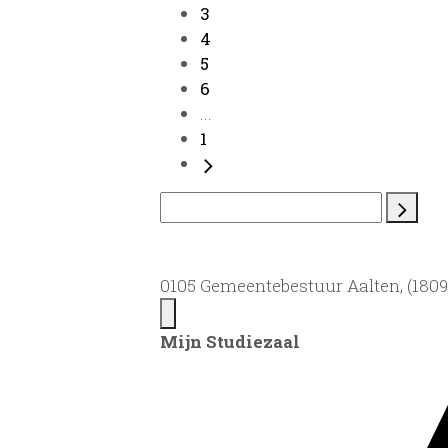
3
4
5
6
...
1
0105 Gemeentebestuur Aalten, (1809)
Mijn Studiezaal