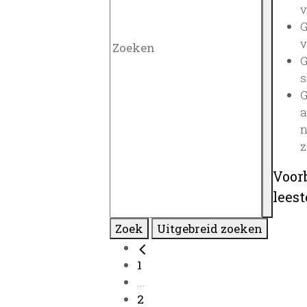
v
G
v
G
s
G
a
n
z
Voor
lees
Zoek
Uitgebreid zoeken
1
...
2