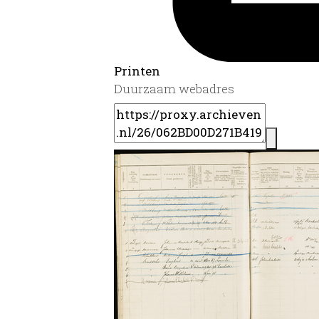
Printen
Duurzaam webadres