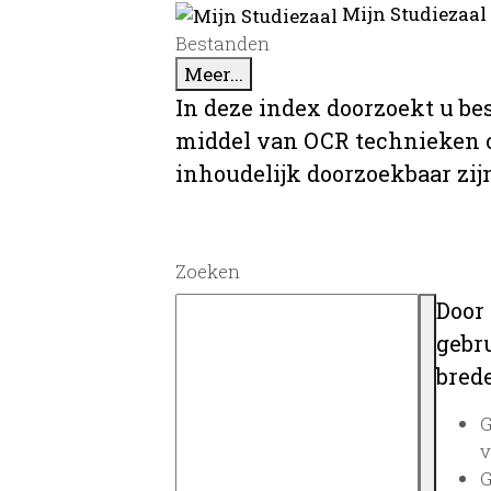
Mijn Studiezaal
Bestanden
Meer...
In deze index doorzoekt u be
middel van OCR technieken o
inhoudelijk doorzoekbaar zij
Zoeken
Door
gebru
brede
G
v
G