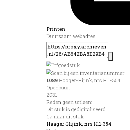
Printen
Duurzaam webadres
1089
Haager-Hijink, nrs H.1-354
Openbaar:
2031
Reden geen uitleen:
Dit stuk is gedigitaliseerd
Ga naar dit stuk:
Haager-Hijink, nrs H.1-354