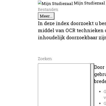
Mijn Studiezaal
Bestanden
Meer...
In deze index doorzoekt u be
middel van OCR technieken o
inhoudelijk doorzoekbaar zij
Zoeken
Door
gebru
brede
G
v
G