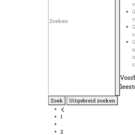
v
G
v
G
s
G
a
n
z
Voor
lees
Zoek
Uitgebreid zoeken
1
...
2