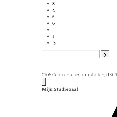
3
4
5
6
...
1
0105 Gemeentebestuur Aalten, (1809)
Mijn Studiezaal