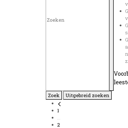
v
G
v
G
s
G
a
n
z
Voor
lees
Zoek
Uitgebreid zoeken
1
...
2