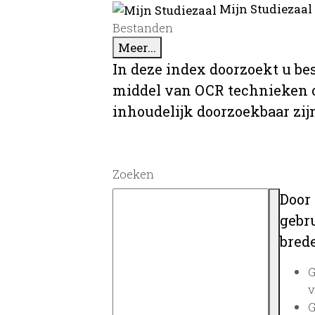
Mijn Studiezaal
Bestanden
Meer...
In deze index doorzoekt u be
middel van OCR technieken o
inhoudelijk doorzoekbaar zij
Zoeken
Door
gebru
brede
G
v
G