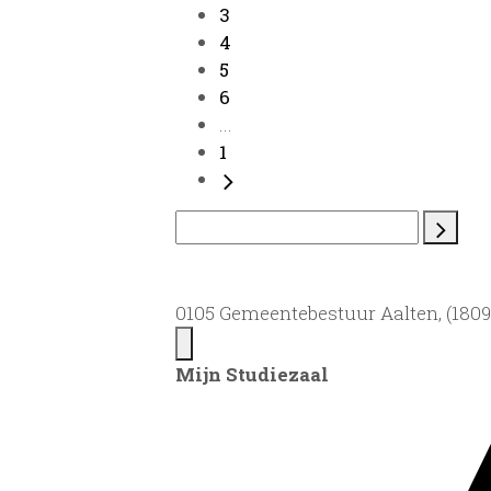
3
4
5
6
...
1
0105 Gemeentebestuur Aalten, (1809)
Mijn Studiezaal