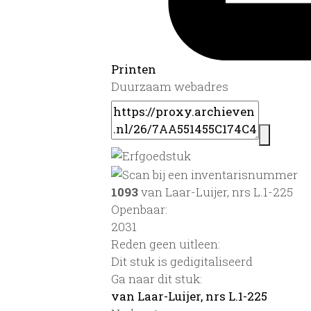
Printen
Duurzaam webadres
1093
van Laar-Luijer, nrs L.1-225
Openbaar:
2031
Reden geen uitleen:
Dit stuk is gedigitaliseerd
Ga naar dit stuk:
van Laar-Luijer, nrs L.1-225