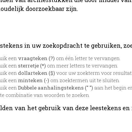
oudelijk doorzoekbaar zijn.
stekens in uw zoekopdracht te gebruiken, zoek
uik een
vraagteken (?)
om één letter te vervangen.
uik een
sterretje (*)
om meer letters te vervangen.
uik een
dollarteken ($)
voor uw zoekterm voor resultaten
uik een
minteken (-)
om zoektermen uit te sluiten.
uik een
Dubbele aanhalingstekens (" ")
aan het begin e
te combinatie van woorden te zoeken.
lden van het gebruik van deze leestekens en