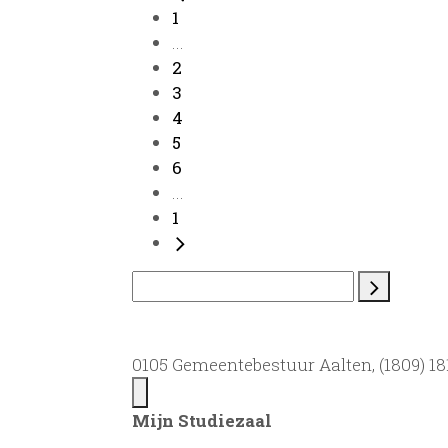
1
...
2
3
4
5
6
...
1
0105 Gemeentebestuur Aalten, (1809) 181
Mijn Studiezaal