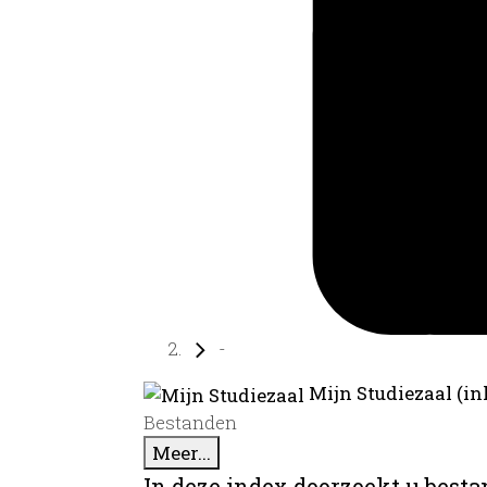
-
Mijn Studiezaal (in
Bestanden
Meer...
In deze index doorzoekt u best