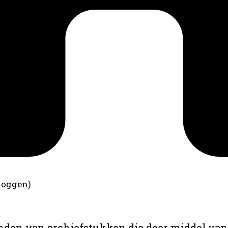
loggen)
anden van archiefstukken die door middel van