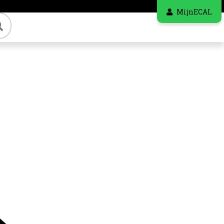
MijnECAL
Zoeken