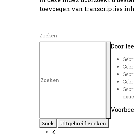
toevoegen van transcripties inh
Zoeken
Door lee
Gebr
Gebr
Gebr
Gebr
Gebr
exac
Voorbee
Zoek
Uitgebreid zoeken