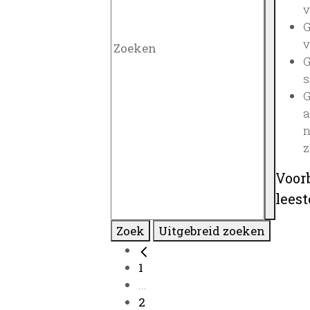
v
G
v
G
s
G
a
n
z
Voor
lees
Zoek
Uitgebreid zoeken
1
...
2