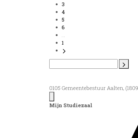
3
4
5
6
...
1
0105 Gemeentebestuur Aalten, (1809)
Mijn Studiezaal