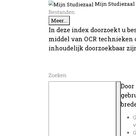
Mijn Studiezaal
Bestanden
Meer...
In deze index doorzoekt u be
middel van OCR technieken o
inhoudelijk doorzoekbaar zij
Zoeken
Door
gebru
brede
G
v
G