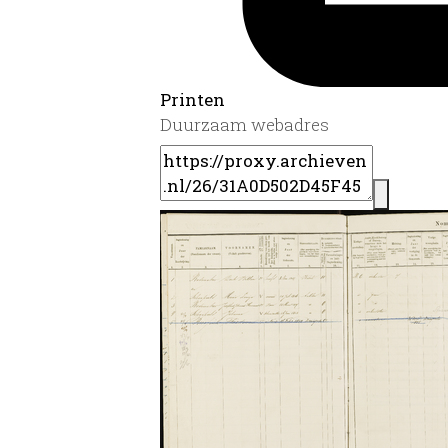
Printen
Duurzaam webadres