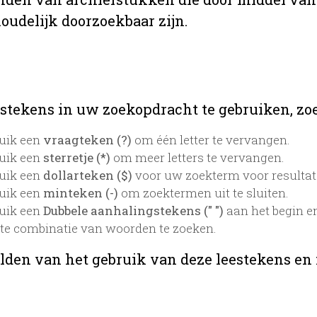
oudelijk doorzoekbaar zijn.
stekens in uw zoekopdracht te gebruiken, zoek
uik een
vraagteken (?)
om één letter te vervangen.
uik een
sterretje (*)
om meer letters te vervangen.
uik een
dollarteken ($)
voor uw zoekterm voor resultaten
uik een
minteken (-)
om zoektermen uit te sluiten.
uik een
Dubbele aanhalingstekens (" ")
aan het begin e
te combinatie van woorden te zoeken.
lden van het gebruik van deze leestekens en