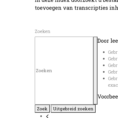
toevoegen van transcripties inh
Zoeken
Door lee
Gebr
Gebr
Gebr
Gebr
Gebr
exac
Voorbee
Zoek
Uitgebreid zoeken