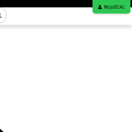
MijnECAL
Zoeken