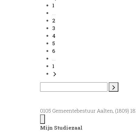
1
...
2
3
4
5
6
...
1
0105 Gemeentebestuur Aalten, (1809) 181
Mijn Studiezaal