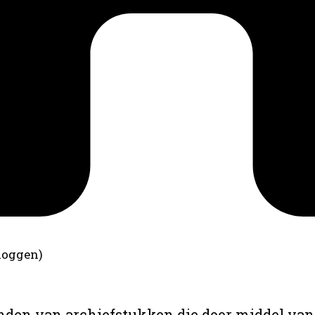
loggen)
anden van archiefstukken die door middel van