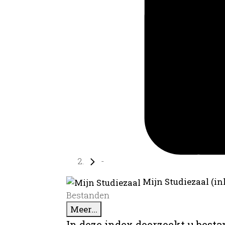
-
Mijn Studiezaal (in
Bestanden
Meer...
In deze index doorzoekt u best