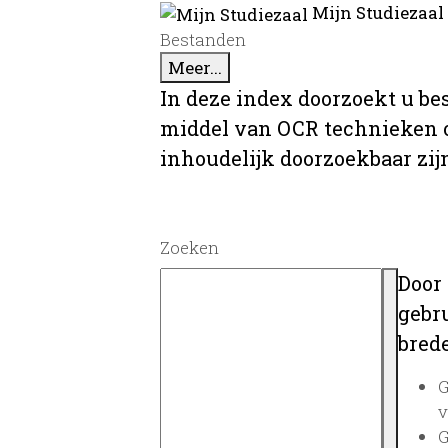
Mijn Studiezaal
Bestanden
Meer...
In deze index doorzoekt u be
middel van OCR technieken o
inhoudelijk doorzoekbaar zij
Zoeken
Door
gebru
brede
G
v
G