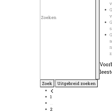
v
G
v
G
s
G
a
n
z
Voor
lees
Zoek
Uitgebreid zoeken
1
...
2