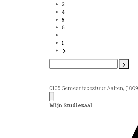
3
4
5
6
...
1
0105 Gemeentebestuur Aalten, (1809)
Mijn Studiezaal