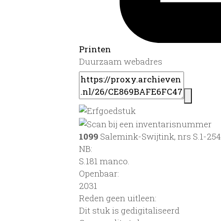
Printen
Duurzaam webadres
1099
Salemink-Swijtink, nrs S.1-254
NB
:
S.181 manco.
Openbaar:
2031
Reden geen uitleen:
Dit stuk is gedigitaliseerd